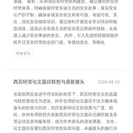
课题。 最初，应加强安全经管轨制建造。确立健全的安全
经管体系，明确各级经管东谈主员的安全处事，落实安全
出产职守制，确保各项安全依次有章可循、有据可依。其
次，强化安全锻练培训。通过按时开展安全常识培训和救
急演练，提高从业东谈主员的安全意志和操作技能，从泉
源上减少安全事故的发生。 此外，引入先进的技能技能亦
然升迁安全经管的迫切门道。专揽信息化、智能化
维修资讯
西宾经管论文题目联想与鼎新接头
2026-04-15
在面前西宾改进不停深刻的布景下，西宾经管论文的选题
与联想显得尤为进攻。科学合理的论文题目不仅大概体现
接头的价值与目的，也径直影响论文的深度与广度。因
此，奈何有用联想并鼎新西宾经管论文题目北塘区毓龙圣
货运信息咨询服务部，成为学术接头的进攻课题。 当先，
论文题目应紧扣西宾经管的实质问题，卓越接头的施行兴