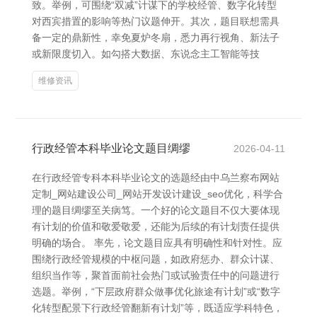
致。举例，可围绕“双减”计谋下的学校经管、数字化转型
对西宾措置的影响等热门议题伸开。其次，题目联想需具
备一定的鼎新性，幸免夏炉冬扇，悉力再行视角、新法子
或新限度切入。如勾搭大数据、东说念主工智能等技
维修资讯
行政经管本科毕业论文题目绸缪
2026-04-11
在行政经管专科本科毕业论文的选题经由中乌兰察布网站
定制_网站建设公司_网站开发设计建设_seo优化，科学合
理的题目绸缪至关病笃。一个好的论文题目不仅大要体现
有计划的价值和敬爱敬爱，还能为后续的有计划责任提供
明确的场合。 率先，论文题目应具有明确性和针对性。应
围绕行政经管规模的中枢问题，如政府惩办、群众计谋、
组织当作等，聚首面前社会热门或试验责任中的问题进行
选题。举例，“下层政府群众做事优化旅途有计划”或“数字
化转型配景下行政经管翻新有计划”等，既适应学科特色，