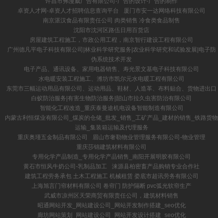
许昌市弗漫威广告有限公司-广告的设计-广告的制作
卓资人才网-卓资人才招聘信息查询平台
厦门市安一达网络科技有限公司
南京湛汉食品有限责任公司 肉类销售 冷食类食品制售
沈阳市沈河区路伍日用百货店
房屋建筑工程施工，市政公用工程，南京智行建设工程有限公司
广州德凡平电子科技有限公司|林业科学研究服务|农业科学研究和试验发展|电子防
伪系统技术开发
电子产品、通讯设备、家用电器销售、寿光景文基电子科技有限公司
水电暖安装工程施工、潍坊市凯尔元水电暖工程有限公司
东莞市三幅运动用品有限公司、运动用品、鞋材、人造革、布料贴合、货物进出口
白蚁防治服务|有害生物防治服务|韶山市拉久虫害防治有限公司
智能化工程改造_重庆泰曼途机电设备智能制造有限公司
内蒙古利恒煤业有限公司_煤炭的仓储_批发_销售_工矿产品_建材的销售_铁路货物
运输_集装箱运输及代理服务
重庆奥瑾五金制品有限公司
眉山市奢勒物业管理服务有限公司-物业管理
重庆莎锦建筑材料有限公司
专用化学产品制造_专用化学产品销售_南阳开展明胶有限公司
黄石市恒风牛奶公司-乳制品加工
涞源县柏密畜产品购销专业合作社
建筑工程劳务承包 土木工程施工 机械租赁 娄底市超讯劳务有限公司
上海旭言门帘材料有限公司 卷帘门 防护隔断 pvc弧光软帘生产
武威市凉州区天荣商贸有限责任公司，建筑材料销售
昭通网站开发_网站建设公司_网站开发制作搭建_seo优化
廊坊网站策划_网站建设公司_网站开发设计搭建_seo优化