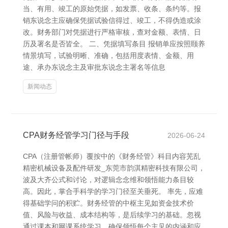
当、有用、竣工的原始凭据，如发票、收条、条约等。报
销东说念主应确保凭据试验信得过、竣工，不得伪造或涂
改。财务部门对凭据进行严格审核，查对金额、表情、日
历及署名是否皆全。 二、凭据填写条目 报销单应按照颐养
情景填写，试验明晰、准确，包括用度表情、金额、用
途、承办东说念主及审批东说念主署名等信息
新闻动态
CPA财务经管学习门径与手段
2026-06-24
CPA（注册管帐师）覆按中的《财务经管》科目内容芜乱
精密机械设备及配件研发_东莞市韵淇精密科技有限公司，
波及大齐公式和讨论，对逻辑念念维和领悟能力条目较
高。因此，掌合手科学的学习门径至关垂死。 率先，应难
得基础学问的积贮。财务经管的中枢主见如资金技术价
值、风险与收益、成本结构等，是后续学习的基础。忽视
通过课本和网课系统学习，确保领悟每个主见的内涵和应