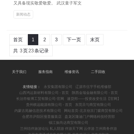
又具备现实敬爱敬爱。 武汉童子军文
新闻动态
首页
1
2
3
下一页
末页
共
3
页
23
条记录
关于我们
服务指南
维修资讯
二手回收
友情链接：
永安集团有限公司
辽源市伍宇手机维修部
山西鸿运新材料有限公司 - 首页
陕西金瑞金融有限公司 - 首页
长治市银博工贸有限公司-官网
速贷邦——投资改变生活【官网】
贵州棋远能源有限公司 - 首页
东莞旦匀商贸有限公司
内蒙古苑赫信息技术有限公司
网站首页-北京创京门窗商贸有限公司
合肥市庐阳区慢普服装店
盘龙区隆迪门户网络科技经营部
镇江振尚达商贸有限公司
兰州结伴旅游论坛 私人陪游 伴游天下网 云伴游 兰州商务伴游