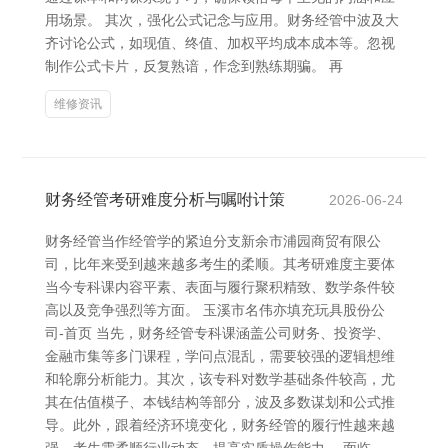
用场景。 其次，强化公式记念与应用。财务经管中波及大
齐讨论公式，如现值、终值、加权平均成本成本等。忽视
制作公式卡片，反复熟谙，作念到熟练期骗。 再
维修资讯
财务经管考研难度分析与嘱咐计策
2026-06-24
财务经管当作经管学的紧迫分支新余市浦园商贸有限公
司，比年来受到越来越多考生的柔顺。其考研难度主要体
当今专科课内容平素、表面与履行聚积精致、数学条件较
高以及竞争强烈等方面。 玉溪市名伟亦填充玩具股份公
司-首页 当先，财务经管专科课涵盖公司财务、投资学、
金融市集等多门课程，学问点混乱，需要较强的逻辑想维
和轮廓分析能力。其次，该专科对数学基础条件较高，尤
其在估值模子、本钱结构等部分，波及多数谋划和公式推
导。此外，跟着经济环境变化，财务经管的履行性越来越